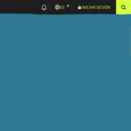
ES
INICIAR SESIÓN
Organización de
Área bajo
Producción
productores
certificación
ON (HLO)