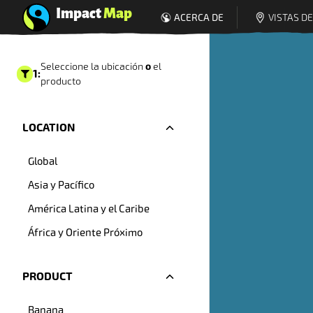
Impact
Map
ACERCA DE
VISTAS D
2
:
Seleccionar
o
Seleccione la ubicación
el
1
:
producto
Prima de Com
Justo Fairtra
LOCATION
Global
Flores
dat
Asia y Pacífico
América Latina y el Caribe
África y Oriente Próximo
PRODUCT
Banana