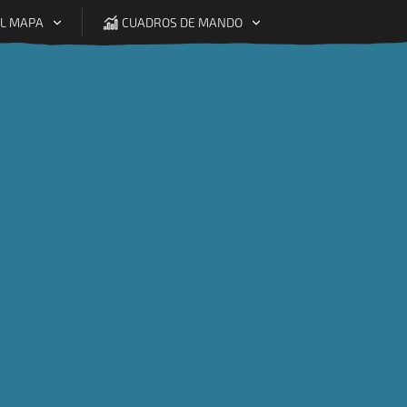
EL MAPA
CUADROS DE MANDO
 indicador
ercio
Uso
Ventas de
Agricultores y
de
Premium
Fairtrade
Trabajadores
os para
Uso Premium
HIRED LABOUR ORGANIZATI