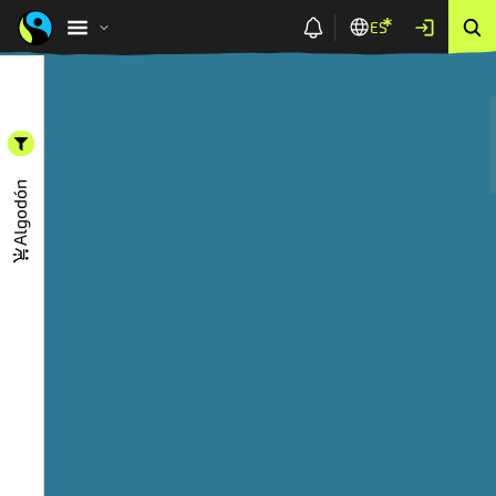
ES
Ventas
Agricultores
Organización
Algodón
de
y
de
Producción
Fairtrade
Trabajadores
productores
Algodón
datos para
Producción
Seleccionar país
PRODUCCIÓN EN 2024 (TONELADAS MÉTRICAS)