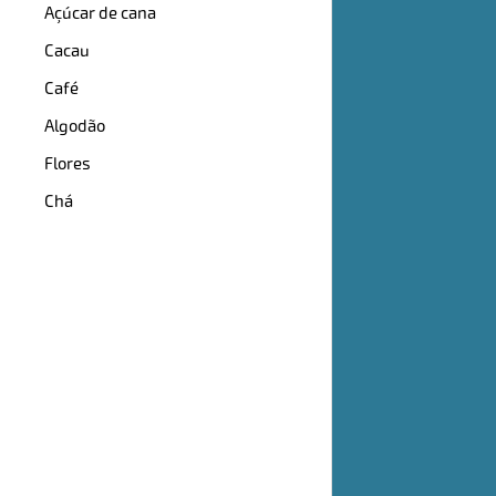
Açúcar de cana
Cacau
Café
Algodão
Flores
Chá
PROD
Bana
Caca
Café