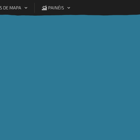
S DE MAPA
PAINÉIS
de seleção
Uso
Vendas de
Agricultores e
Premium
Fairtrade
Trabalhadores
bais
para
Organização de produtores
RGANIZAÇÃO DE PRODUTORES EM 2024