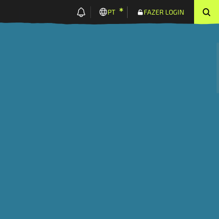
PT
FAZER LOGIN
Organização de
Área sob
Produção
produtores
certificação
TENDÊNCIA DE 3 ANOS