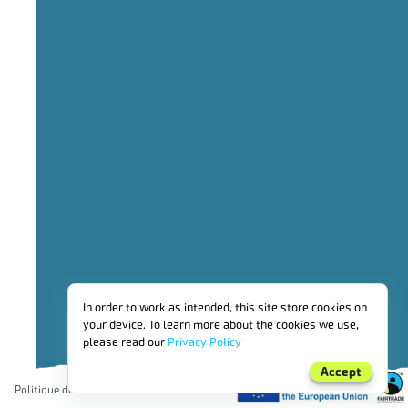
47,71 k
59,59 % BIOLOGIQUE
ZONE
EN
In order to work as intended, this site store cookies on
COURS
your device. To learn more about the cookies we use,
DE
CERTIFICATION
please read our
Privacy Policy
PAR
Accept
RÉGION
Politique de confidentialité