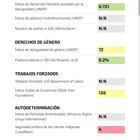
Índice de Desarrollo Humano ajustado por la
0.721
Desigualdad
(
UNDP
)
N/A
Índice de pobreza multidimensional
(
UNDP
)
N/A
Número de pobres a 3,65
(
World Bank
)
DERECHOS DE GÉNERO
72
Índice de desigualdad de género
(
UNDP
)
0.2%
Pobreza laboral a 1,90/día Mujeres
(
ILO
)
TRABAJOS FORZADOS
N/A
Trabajos forzados
(
US Department of Labor
)
Índice Global de Esclavitud
(
Walk Free
128
VISTAS DEL MAPA
Foundation
)
In order to work as intended, this site store cookies on
AUTODETERMINACIÓN
your device. To learn more about the cookies we use,
Índice de Personas Amenazadas
(
Minority Rights
N/A
please read our
Privacy Policy
Group International
)
PAÍSES
PROYECTOS
ESTUDIOS
Seguridad jurídica de las tierras indígenas
Accept
4
(
LandMark
)
Política de privacidad