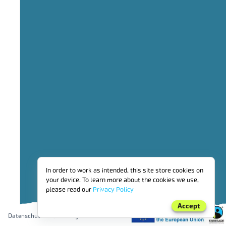
3-JAHRES
In order to work as intended, this site store cookies on
your device. To learn more about the cookies we use,
please read our
Privacy Policy
Accept
Datenschutzbestimmungen
2022
20