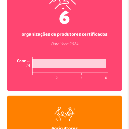
6
organizações de produtores certificados
Data Year:
2024
Cane ...
[
6
]
2
4
6
VISUALIZAÇÕES DO MAPA
In order to work as intended, this site store cookies on
your device. To learn more about the cookies we use,
please read our
Privacy Policy
PAÍSES
PROJETOS
ESTUDOS
Accept
Política de privacidade
Agricultores