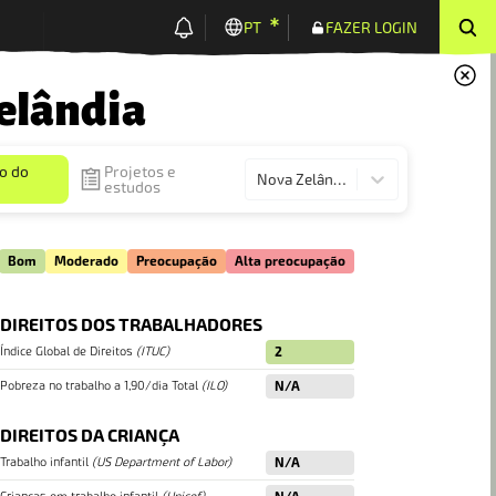
PT
FAZER LOGIN
elândia
o do
Projetos e
Nova Zelândia
estudos
Bom
Moderado
Preocupação
Alta preocupação
DIREITOS DOS TRABALHADORES
Índice Global de Direitos
(
ITUC
)
2
Pobreza no trabalho a 1,90/dia Total
(
ILO
)
N/A
DIREITOS DA CRIANÇA
Trabalho infantil
(
US Department of Labor
)
N/A