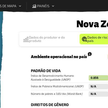
S DE MAPA
PAINÉIS
Nova Z
Legenda
Dados do produtor e do
Dados de risc
produto
país
Ambiente operacional no país
PADRÃO DE VIDA
Índice de Desenvolvimento Humano
0.856
Ajustado à Desigualdade
(
UNDP
)
Índice de Pobreza Multidimensional
(
UNDP
)
N/A
Número de pobres a 3,65/dia
(
World Bank
)
N/A
DIREITOS DE GÊNERO