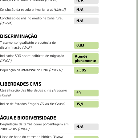
Crianças em trabalho infantil
(
Unicef
)
N/A
Conclusão da escola primária rural
(
Unicef
)
N/A
Conclusão do ensino médio na zona rural
N/A
(
Unicef
)
DISCRIMINAÇÃO
Tratamento igualitário e ausência de
0,83
discriminação
(
WJP
)
Indicador SDG sobre políticas de migração
Atende
plenamente
(
UNDP
)
População de interesse da ONU
(
UNHCR
)
2,505
LIBERDADES CIVIS
Classificação das liberdades civis
(
Freedom
59
House
)
Índice de Estados Frágeis
(
Fund for Peace
)
15,9
ÁGUA E BIODIVERSIDADE
Degradação de terras como porcentagem em
N/A
2000-2015
(
UNDP
)
Linha de base do estresse hídrico
(
World