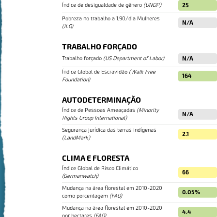
Índice de desigualdade de gênero
(
UNDP
)
25
Pobreza no trabalho a 1,90/dia Mulheres
N/A
(
ILO
)
TRABALHO FORÇADO
Trabalho forçado
(
US Department of Labor
)
N/A
Índice Global de Escravidão
(
Walk Free
164
Foundation
)
AUTODETERMINAÇÃO
Índice de Pessoas Ameaçadas
(
Minority
N/A
Rights Group International
)
Segurança jurídica das terras indígenas
2.1
(
LandMark
)
CLIMA E FLORESTA
Índice Global de Risco Climático
66
(
Germanwatch
)
Mudança na área florestal em 2010-2020
0.05%
como porcentagem
(
FAO
)
VISUALIZAÇÕES DO MAPA
Mudança na área florestal em 2010-2020
4.4
por hectares
(
FAO
)