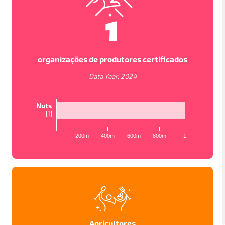
1
organizações de produtores certificados
Data Year:
2024
Nuts
[
1
]
200m
400m
600m
800m
1
VISUALIZAÇÕES DO MAPA
In order to work as intended, this site store cookies on
your device. To learn more about the cookies we use,
please read our
Privacy Policy
PAÍSES
PROJETOS
ESTUDOS
Accept
Política de privacidade
Agricultores