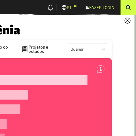
PT
FAZER LOGIN
nia
o do
Projetos e
Quênia
estudos