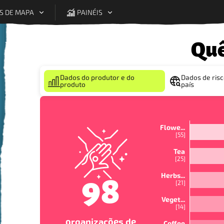
S DE MAPA
PAINÉIS
Quê
Legenda
Dados do produtor e do
Dados de risc
produto
país
Flowe...
[
55
]
Tea
[
25
]
Herbs...
98
[
21
]
Veget...
[
14
]
organizações de
Coffee