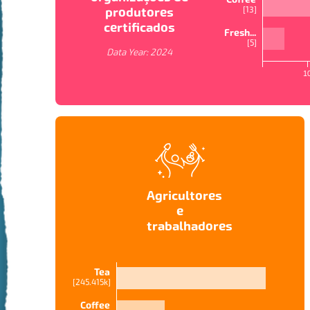
produtores
[
13
]
certificados
Fresh...
[
5
]
Data Year:
2024
1
Agricultores
e
trabalhadores
Tea
[
245.415k
]
VISUALIZAÇÕES DO MAPA
Coffee