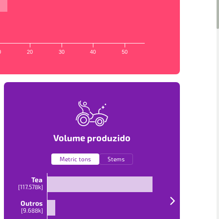
0
20
30
40
50
Volume produzido
Metric tons
Stems
Tea
[
117.578k
]
Outros
[
9.688k
]