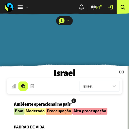
PT
Israel
Israel
Ambiente operacional no país
Bom
Moderado
Preocupação
Alta preocupação
PADRÃO DE VIDA