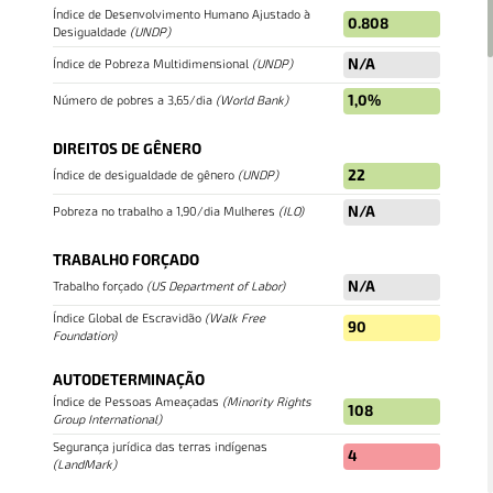
Índice de Desenvolvimento Humano Ajustado à
0.808
Desigualdade
(
UNDP
)
N/A
Índice de Pobreza Multidimensional
(
UNDP
)
1,0%
Número de pobres a 3,65/dia
(
World Bank
)
DIREITOS DE GÊNERO
22
Índice de desigualdade de gênero
(
UNDP
)
N/A
Pobreza no trabalho a 1,90/dia Mulheres
(
ILO
)
TRABALHO FORÇADO
N/A
Trabalho forçado
(
US Department of Labor
)
Índice Global de Escravidão
(
Walk Free
90
VISUALIZAÇÕES DO MAPA
Foundation
)
In order to work as intended, this site store cookies on
AUTODETERMINAÇÃO
your device. To learn more about the cookies we use,
Índice de Pessoas Ameaçadas
(
Minority Rights
108
please read our
Privacy Policy
Group International
)
PAÍSES
PROJETOS
ESTUDOS
Segurança jurídica das terras indígenas
Accept
4
(
LandMark
)
Política de privacidade