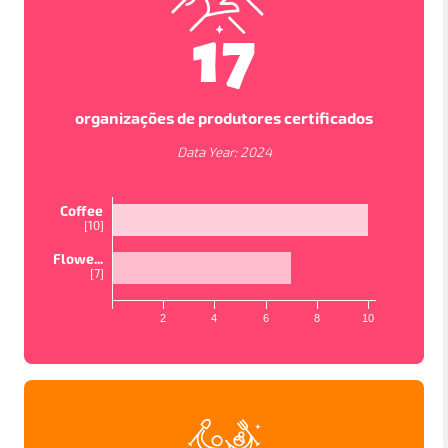
17
organizações de produtores certificados
Data Year:
2024
Coffee
[
10
]
Flowe...
[
7
]
VISUALIZAÇÕES DO MAPA
2
4
6
8
10
In order to work as intended, this site store cookies on
your device. To learn more about the cookies we use,
please read our
Privacy Policy
PAÍSES
PROJETOS
ESTUDOS
Accept
Política de privacidade