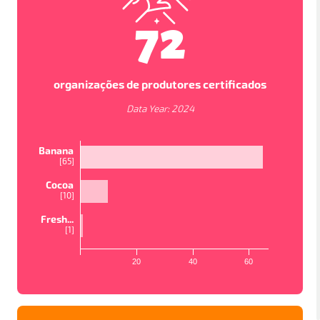
72
organizações de produtores certificados
Data Year:
2024
Banana
[
65
]
Cocoa
[
10
]
VISUALIZAÇÕES DO MAPA
Fresh...
[
1
]
In order to work as intended, this site store cookies on
your device. To learn more about the cookies we use,
20
40
60
please read our
Privacy Policy
PAÍSES
PROJETOS
ESTUDOS
Accept
Política de privacidade