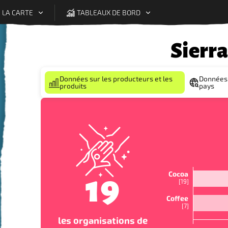
 LA CARTE
TABLEAUX DE BORD
Sierra
Légende
Données sur les producteurs et les
Données 
produits
pays
Cocoa
19
[
19
]
Coffee
[
7
]
les organisations de