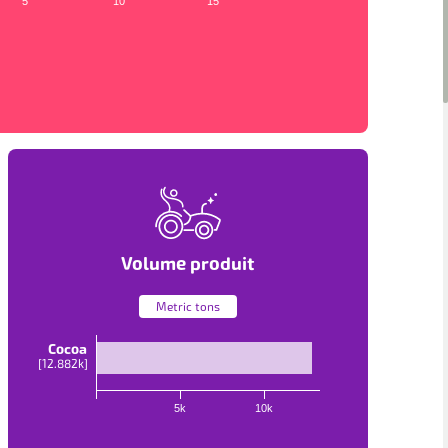
5
10
15
Volume produit
Metric tons
Cocoa
[
12.882k
]
5k
10k