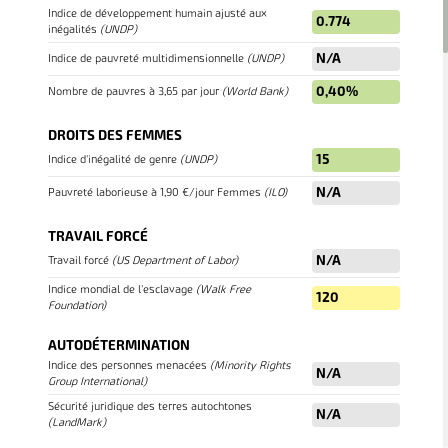
Indice de développement humain ajusté aux
0.774
inégalités
(
UNDP
)
N/A
Indice de pauvreté multidimensionnelle
(
UNDP
)
0,40%
Nombre de pauvres à 3,65 par jour
(
World Bank
)
DROITS DES FEMMES
15
Indice d'inégalité de genre
(
UNDP
)
N/A
Pauvreté laborieuse à 1,90 €/jour Femmes
(
ILO
)
TRAVAIL FORCÉ
N/A
Travail forcé
(
US Department of Labor
)
Indice mondial de l'esclavage
(
Walk Free
120
VUES DE LA CARTE
Foundation
)
In order to work as intended, this site store cookies on
AUTODÉTERMINATION
your device. To learn more about the cookies we use,
Indice des personnes menacées
(
Minority Rights
N/A
please read our
Privacy Policy
Group International
)
PAYS
PROJETS
ÉTUDES
Sécurité juridique des terres autochtones
Accept
N/A
(
LandMark
)
Politique de confidentialité