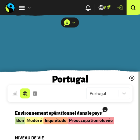
FR
Portugal
Portugal
Environnement opérationnel dans le pays
Bon
Modéré
Inquiétude
Préoccupation élevée
NIVEAU DE VIE