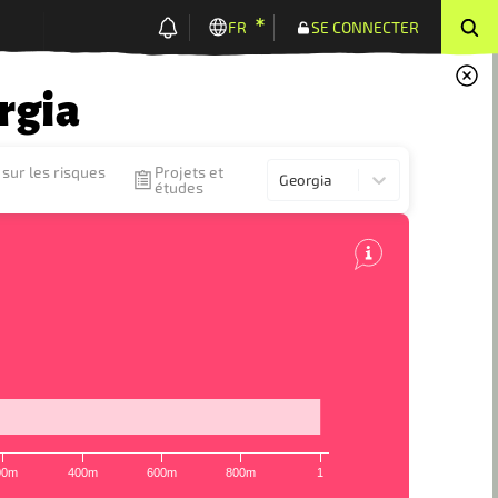
FR
SE CONNECTER
rgia
sur les risques
Projets et
Georgia
études
00m
400m
600m
800m
1