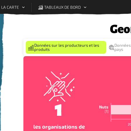
 LA CARTE
TABLEAUX DE BORD
Geo
Légende
Données sur les producteurs et les
Données 
produits
pays
1
Nuts
[
1
]
2
les organisations de