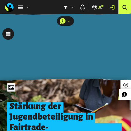
DE
0
Stärkung
der
Stärkung der Jugendbeteiligung in Fairtrade-Kaffeekoope
Jugendbeteiligung
in
Fairtrade-