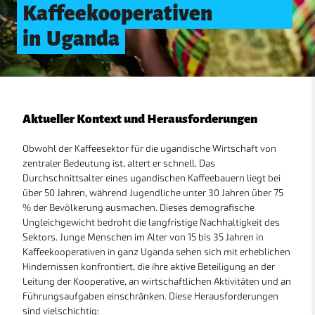
Kaffeekooperativen
in
Uganda
Aktueller Kontext und Herausforderungen
Obwohl der Kaffeesektor für die ugandische Wirtschaft von
zentraler Bedeutung ist, altert er schnell. Das
Durchschnittsalter eines ugandischen Kaffeebauern liegt bei
über 50 Jahren, während Jugendliche unter 30 Jahren über 75
% der Bevölkerung ausmachen. Dieses demografische
KARTENANSICHTEN
Ungleichgewicht bedroht die langfristige Nachhaltigkeit des
Sektors. Junge Menschen im Alter von 15 bis 35 Jahren in
In order to work as intended, this site store cookies on
your device. To learn more about the cookies we use,
Kaffeekooperativen in ganz Uganda sehen sich mit erheblichen
please read our
Privacy Policy
Hindernissen konfrontiert, die ihre aktive Beteiligung an der
LÄNDER
PROJEKTE
STUDIEN
Leitung der Kooperative, an wirtschaftlichen Aktivitäten und an
Accept
Führungsaufgaben einschränken. Diese Herausforderungen
Datenschutzbestimmungen
sind vielschichtig: