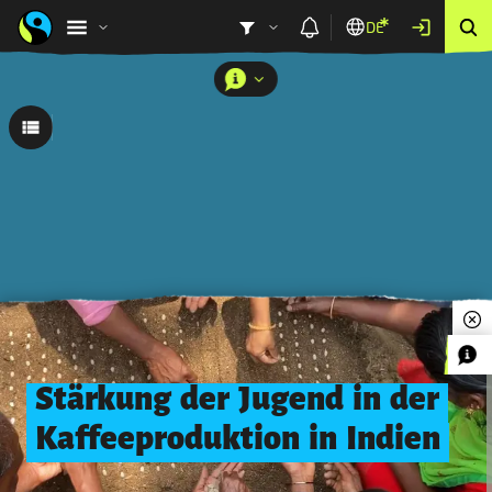
DE
0
Stärkung
der
Jugend
in
der
Stärkung der Jugend in der Kaffeeproduktion in Indien
Kaffeeproduktion
in
Indien