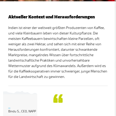
Aktueller Kontext und Herausforderungen
Indien ist einer der weltweit größten Produzenten von Kaffee,
und viele Kleinbauern leben von dieser Kulturpflanze. Die
meisten Kaffeebauern bewirtschaften kleine Parzellen, oft
weniger als zwei Hektar, und sehen sich mit einer Reihe von
Herausforderungen konfrontiert, darunter schwankende
Marktpreise, mangelndes Wissen über fortschrittliche
landwirtschaftliche Praktiken und unvorhersehbare
Wettermuster aufgrund des Klimawandels. Außerdem wird es
für die Kaffeekooperativen immer schwieriger, junge Menschen
für die Landwirtschaft zu gewinnen.
KARTENANSICHTEN
In order to work as intended, this site store cookies on
your device. To learn more about the cookies we use,
please read our
Privacy Policy
LÄNDER
PROJEKTE
STUDIEN
Accept
Datenschutzbestimmungen
Bindu S., CEO, NAPP