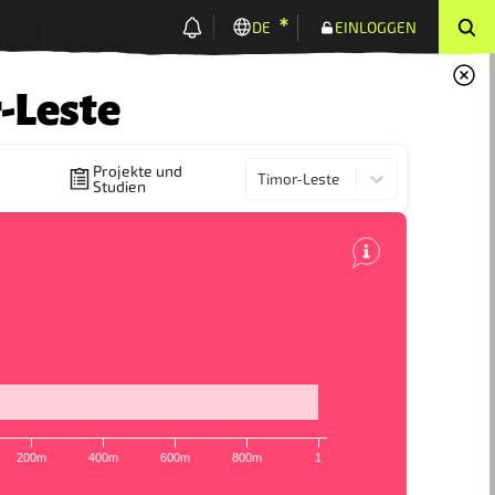
DE
EINLOGGEN
-Leste
Projekte und
Timor-Leste
Studien
200m
400m
600m
800m
1